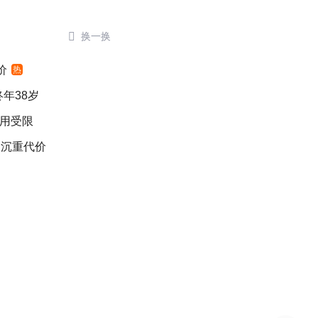

换一换
价
热
年38岁
适用受限
出沉重代价