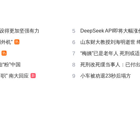
5
设得更加坚强有力
DeepSeek API即将大幅涨
6
外机”
山东财大教授刘海明逝世 终
热
7
“梅姨”已是老年人 死刑或
热
8
“粉”中国
死刑改死缓当事人：已付
9
职” 南大回应
小车被劝退23秒后塌方
新