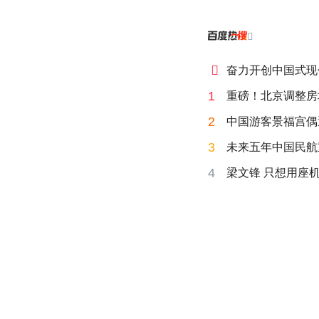


奋力开创中国式现
1
重磅！北京调整房
2
中国游客景福宫偶
3
未来五年中国民航
4
梁文锋 只想用座