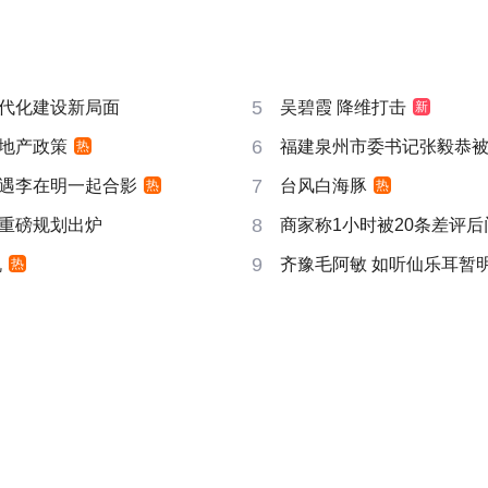
5
代化建设新局面
吴碧霞 降维打击
新
6
地产政策
福建泉州市委书记张毅恭
热
7
遇李在明一起合影
台风白海豚
热
热
8
重磅规划出炉
商家称1小时被20条差评
9
机
齐豫毛阿敏 如听仙乐耳暂
热