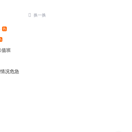

换一换
外
热
热
来值班
医情况危急