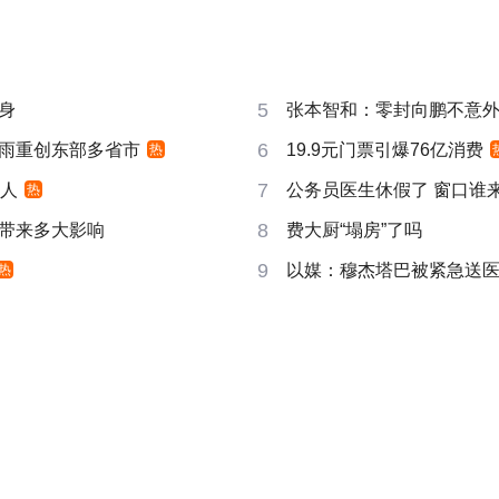
5
身
张本智和：零封向鹏不意
6
雨重创东部多省市
19.9元门票引爆76亿消费
热
7
万人
公务员医生休假了 窗口谁
热
8
带来多大影响
费大厨“塌房”了吗
9
以媒：穆杰塔巴被紧急送
热