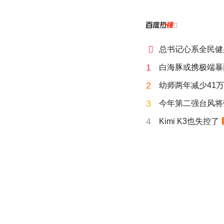


总书记心系全民健
1
白海豚或携极端暴
2
幼师两年减少41
3
今年第二强台风将
4
Kimi K3也失控了